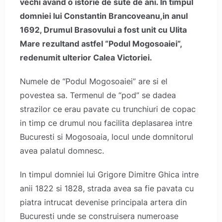
vechi avand o istorie de sute de ani. In timpul
domniei lui Constantin Brancoveanu,in anul
1692, Drumul Brasovului a fost unit cu Ulita
Mare rezultand astfel “Podul Mogosoaiei”,
redenumit ulterior Calea Victoriei.
Numele de “Podul Mogosoaiei” are si el
povestea sa. Termenul de “pod” se dadea
strazilor ce erau pavate cu trunchiuri de copac
in timp ce drumul nou facilita deplasarea intre
Bucuresti si Mogosoaia, locul unde domnitorul
avea palatul domnesc.
In timpul domniei lui Grigore Dimitre Ghica intre
anii 1822 si 1828, strada avea sa fie pavata cu
piatra intrucat devenise principala artera din
Bucuresti unde se construisera numeroase